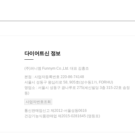
다이어트신 정보
(주)퍼니엠 Funnym Co.,Ltd. 대표 김흥조
본점 : 사업자등록번호 220-86-74148
서울시 성동구 왕십리로 58, 905호(성수동1가, FORHU)
영업소 : 서울시 성동구 광나루로 275(세신빌딩 3층 315-22호 송정
동)
사업자번호조회
통신판매업신고 제2012-서울성동0616
건강기능식품판매업 제2015-0281645 (영등포)