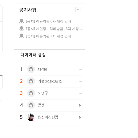
공지사항
[공지] 이용약관 8차 개정 안내
[공지] 개인정보처리방침 13차 개정 안내
[공지] 이용약관 7차 개정 안내
다이어터 랭킹
1
terria
2
카@basik0815
3
노맹구
4
큰샘
N
5
원싱이진빈맘
N