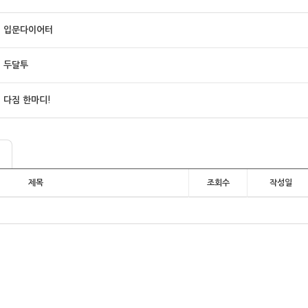
입문다이어터
두달투
다짐 한마디!
제목
조회수
작성일