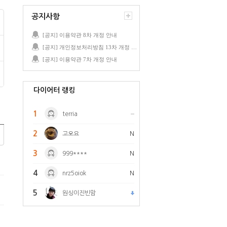
공지사항
[공지] 이용약관 8차 개정 안내
[공지] 개인정보처리방침 13차 개정 안내
[공지] 이용약관 7차 개정 안내
다이어터 랭킹
1
terria
2
고오요
N
3
999****
N
4
nrz5oiok
N
5
원싱이진빈맘