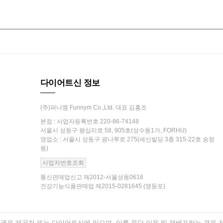
다이어트신 정보
(주)퍼니엠 Funnym Co.,Ltd. 대표 김흥조
본점 : 사업자등록번호 220-86-74148
서울시 성동구 왕십리로 58, 905호(성수동1가, FORHU)
영업소 : 서울시 성동구 광나루로 275(세신빌딩 3층 315-22호 송정
동)
사업자번호조회
통신판매업신고 제2012-서울성동0616
건강기능식품판매업 제2015-0281645 (영등포)
은 제공처 또는 다이어트신에 있으며, 이를 무단 이용 및 재배포하는 경우 