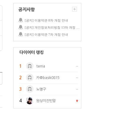
공지사항
[공지] 이용약관 8차 개정 안내
[공지] 개인정보처리방침 13차 개정 안내
[공지] 이용약관 7차 개정 안내
다이어터 랭킹
1
terria
2
카@basik0815
3
노맹구
4
원싱이진빈맘