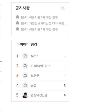
공지사항
[공지] 이용약관 8차 개정 안내
[공지] 개인정보처리방침 13차 개정 안내
[공지] 이용약관 7차 개정 안내
다이어터 랭킹
1
terria
2
카@basik0815
3
노맹구
4
큰샘
N
5
원싱이진빈맘
N