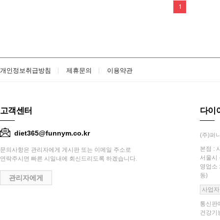
1
개인정보취급방침
제휴문의
이용약관
고객센터
다이
diet365@funnym.co.kr
(주)퍼니
본점 : 
문의사항은 관리자에게 게시판 또는 이메일 주소로
서울시 
연락주시면 빠른 시일내에 회신드리도록 하겠습니다.
영업소 
동)
관리자에게
사업자
통신판매
건강기능