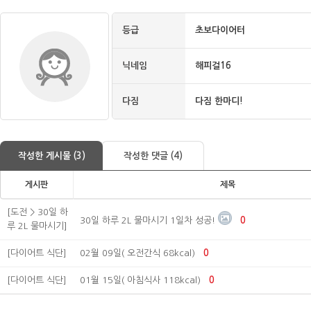
등급
초보다이어터
닉네임
해피걸16
다짐
다짐 한마디!
작성한 게시물 (3)
작성한 댓글 (4)
게시판
제목
[도전 > 30일 하
30일 하루 2L 물마시기 1일차 성공!
0
루 2L 물마시기]
[다이어트 식단]
02월 09일( 오전간식 68kcal)
0
[다이어트 식단]
01월 15일( 아침식사 118kcal)
0