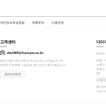
개인정보취급방침
제휴문의
이용약관
고객센터
다이
diet365@funnym.co.kr
(주)퍼니
본점 : 
문의사항은 관리자에게 게시판 또는 이메일 주소로
서울시 
연락주시면 빠른 시일내에 회신드리도록 하겠습니다.
영업소 
동)
관리자에게
사업자
통신판매
건강기능