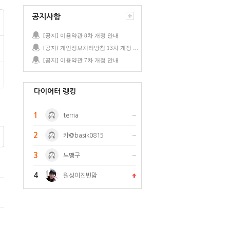
공지사항
[공지] 이용약관 8차 개정 안내
[공지] 개인정보처리방침 13차 개정 안내
[공지] 이용약관 7차 개정 안내
다이어터 랭킹
1
terria
2
카@basik0815
3
노맹구
4
원싱이진빈맘