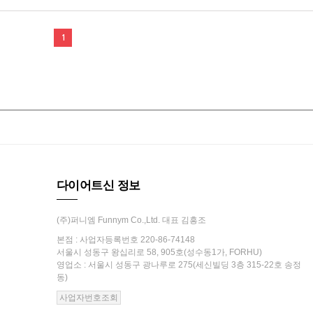
1
다이어트신 정보
(주)퍼니엠 Funnym Co.,Ltd. 대표 김흥조
본점 : 사업자등록번호 220-86-74148
서울시 성동구 왕십리로 58, 905호(성수동1가, FORHU)
영업소 : 서울시 성동구 광나루로 275(세신빌딩 3층 315-22호 송정
동)
사업자번호조회