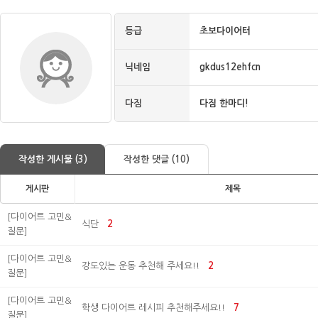
등급
초보다이어터
닉네임
gkdus12ehfcn
다짐
다짐 한마디!
작성한 게시물 (3)
작성한 댓글 (10)
게시판
제목
[다이어트 고민&
식단
2
질문]
[다이어트 고민&
강도있는 운동 추천해 주세요!!
2
질문]
[다이어트 고민&
학생 다이어트 레시피 추천해주세요!!
7
질문]