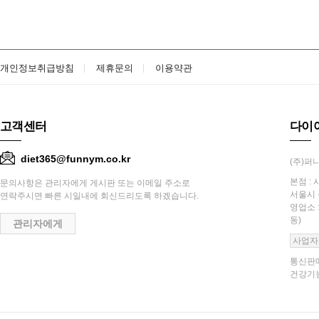
개인정보취급방침
제휴문의
이용약관
고객센터
다이
diet365@funnym.co.kr
(주)퍼니
본점 : 
문의사항은 관리자에게 게시판 또는 이메일 주소로
서울시 
연락주시면 빠른 시일내에 회신드리도록 하겠습니다.
영업소 
동)
관리자에게
사업자
통신판매
건강기능