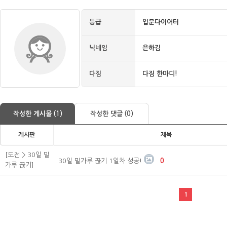
등급
입문다이어터
닉네임
은하김
다짐
다짐 한마디!
작성한 게시물 (1)
작성한 댓글 (0)
게시판
제목
[도전 > 30일 밀
30일 밀가루 끊기 1일차 성공!
0
가루 끊기]
1