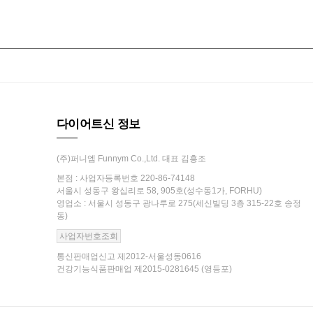
다이어트신 정보
(주)퍼니엠 Funnym Co.,Ltd. 대표 김흥조
본점 : 사업자등록번호 220-86-74148
서울시 성동구 왕십리로 58, 905호(성수동1가, FORHU)
영업소 : 서울시 성동구 광나루로 275(세신빌딩 3층 315-22호 송정
동)
사업자번호조회
통신판매업신고 제2012-서울성동0616
건강기능식품판매업 제2015-0281645 (영등포)