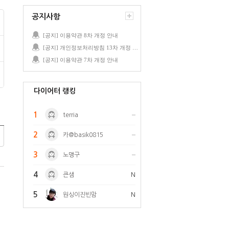
공지사항
[공지] 이용약관 8차 개정 안내
[공지] 개인정보처리방침 13차 개정 안내
[공지] 이용약관 7차 개정 안내
다이어터 랭킹
1
terria
2
카@basik0815
3
노맹구
4
큰샘
N
5
원싱이진빈맘
N