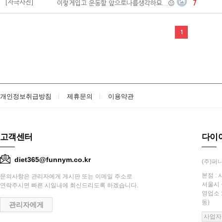
[자극사진]
이렇게입고 운동할 앞으로나를생각하묘...😐
7
1
개인정보취급방침
제휴문의
이용약관
고객센터
다이
diet365@funnym.co.kr
(주)퍼니
본점 : 
문의사항은 관리자에게 게시판 또는 이메일 주소로
서울시 
연락주시면 빠른 시일내에 회신드리도록 하겠습니다.
영업소 
동)
관리자에게
사업자