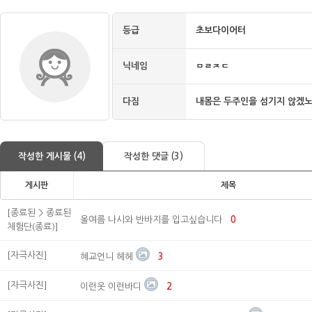
등급
초보다이어터
닉네임
ㅁㄹㅈㄷ
다짐
내몸은 두주인을 섬기지 않겠
작성한 게시물 (4)
작성한 댓글 (3)
게시판
제목
[종료된 > 종료된
올여름 나시와 반바지를 입고싶습니다
0
체험단(종료)]
[자극사진]
혜교언니 헤헤
3
[자극사진]
이런옷 이런바디
2