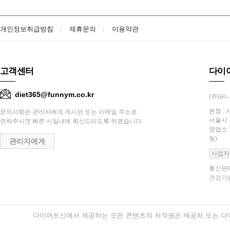
개인정보취급방침
제휴문의
이용약관
고객센터
다이
diet365@funnym.co.kr
(주)퍼니
본점 : 
문의사항은 관리자에게 게시판 또는 이메일 주소로
서울시 
연락주시면 빠른 시일내에 회신드리도록 하겠습니다.
영업소 
동)
관리자에게
사업자
통신판매
건강기능
다이어트신에서 제공하는 모든 콘텐츠의 저작권은 제공처 또는 다이