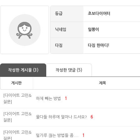
등급
초보다이어터
닉네임
밀뽕이
다짐
다짐 한마디!
작성한 게시물 (3)
작성한 댓글 (5)
게시판
제목
[다이어트 고민&
하체 빼는 방법
1
질문]
[다이어트 고민&
물다들 하루에 얼마나 드셔요?
6
질문]
[다이어트 고민&
밀가루 끊는 방법들 좀....
1
질문]