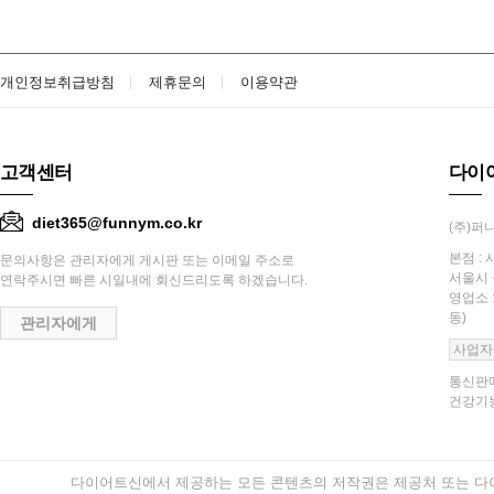
개인정보취급방침
제휴문의
이용약관
고객센터
다이
diet365@funnym.co.kr
(주)퍼니
본점 : 
문의사항은 관리자에게 게시판 또는 이메일 주소로
서울시 
연락주시면 빠른 시일내에 회신드리도록 하겠습니다.
영업소 
동)
관리자에게
사업자
통신판매
건강기능
다이어트신에서 제공하는 모든 콘텐츠의 저작권은 제공처 또는 다이