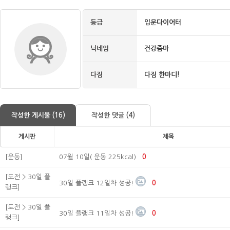
등급
입문다이어터
닉네임
건강줌마
다짐
다짐 한마디!
작성한 게시물 (16)
작성한 댓글 (4)
게시판
제목
[운동]
07월 10일( 운동 225kcal)
0
[도전 > 30일 플
30일 플랭크 12일차 성공!
0
랭크]
[도전 > 30일 플
30일 플랭크 11일차 성공!
0
랭크]