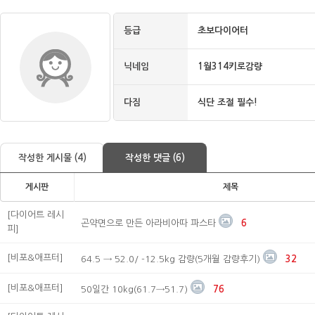
등급
초보다이어터
닉네임
1월314키로감량
다짐
식단 조절 필수!
작성한 게시물 (4)
작성한 댓글 (6)
게시판
제목
[다이어트 레시
곤약면으로 만든 아라비아따 파스타
6
피]
[비포&애프터]
64.5 → 52.0/ -12.5kg 감량(5개월 감량후기)
32
[비포&애프터]
50일간 10kg(61.7→51.7)
76