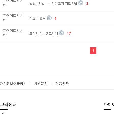
[다이어트 레시
밥없는김밥 ㅋㅋ저탄고지 키토김밥
3
피]
[다이어트 레시
단호박 유부
6
피]
[다이어트 레시
포만감주는 샌드위치
17
피]
1
개인정보취급방침
제휴문의
이용약관
고객센터
다이