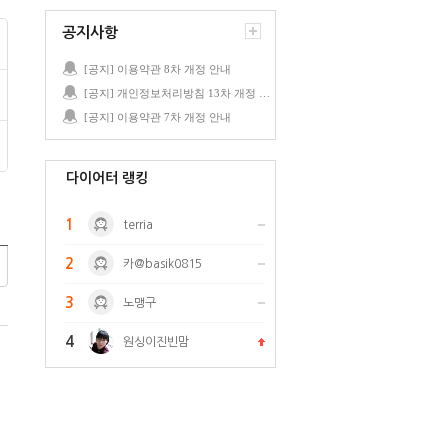
공지사항
[공지] 이용약관 8차 개정 안내
[공지] 개인정보처리방침 13차 개정 안내
[공지] 이용약관 7차 개정 안내
다이어터 랭킹
1
terria
2
카@basik0815
3
노맹구
4
원싱이진빈맘