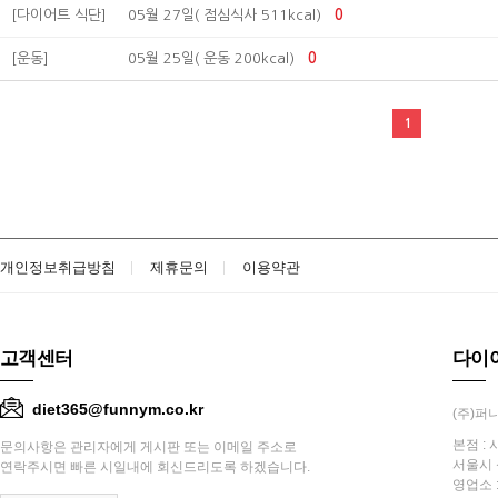
[다이어트 식단]
05월 27일( 점심식사 511kcal)
0
[운동]
05월 25일( 운동 200kcal)
0
1
개인정보취급방침
제휴문의
이용약관
고객센터
다이
diet365@funnym.co.kr
(주)퍼니
본점 : 
문의사항은 관리자에게 게시판 또는 이메일 주소로
서울시 
연락주시면 빠른 시일내에 회신드리도록 하겠습니다.
영업소 