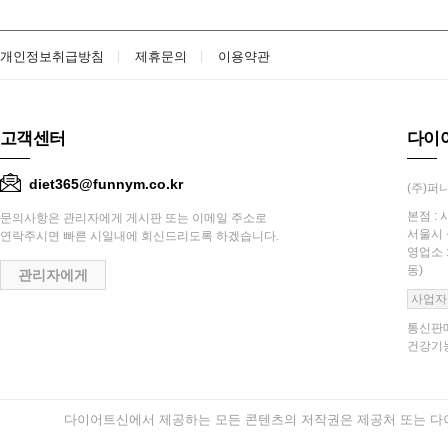
개인정보취급방침
제휴문의
이용약관
고객센터
다이
diet365@funnym.co.kr
(주)퍼니
본점 : 
문의사항은 관리자에게 게시판 또는 이메일 주소로
서울시 
연락주시면 빠른 시일내에 회신드리도록 하겠습니다.
영업소 
동)
관리자에게
사업자
통신판매
건강기능
다이어트신에서 제공하는 모든 콘텐츠의 저작권은 제공처 또는 다이