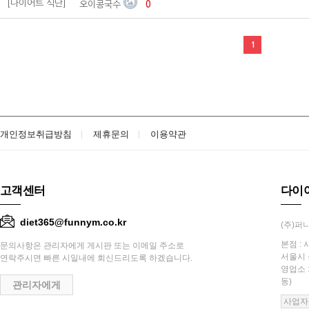
[다이어트 식단]
오이콩국수
0
1
개인정보취급방침
제휴문의
이용약관
고객센터
다이
diet365@funnym.co.kr
(주)퍼니
본점 : 
문의사항은 관리자에게 게시판 또는 이메일 주소로
서울시 
연락주시면 빠른 시일내에 회신드리도록 하겠습니다.
영업소 
동)
관리자에게
사업자