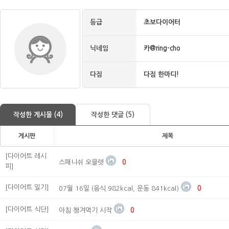
등급
초보다이어터
닉네임
카@ring-cho
다짐
다짐 한마디!
작성한 게시물 (4)
작성한 댓글 (5)
게시판
제목
[다이어트 레시
스패니쉬 오믈렛
0
피]
[다이어트 일기]
07월 16일 (음식 982kcal, 운동 841kcal)
0
[다이어트 식단]
아침 챙겨먹기 시작
0