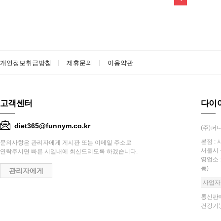
개인정보취급방침
제휴문의
이용약관
고객센터
다이
diet365@funnym.co.kr
(주)퍼니
본점 : 
문의사항은 관리자에게 게시판 또는 이메일 주소로
서울시 
연락주시면 빠른 시일내에 회신드리도록 하겠습니다.
영업소 
동)
관리자에게
사업자
통신판매
건강기능