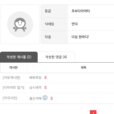
등급
초보다이어터
닉네임
안댜
다짐
다짐 한마디!
작성한 게시물 (3)
작성한 댓글 (4)
게시판
제목
[자유게시판]
배부르당
0
[다이어트 일기]
삼시세끼
0
[자극사진]
올슨자매
0
1