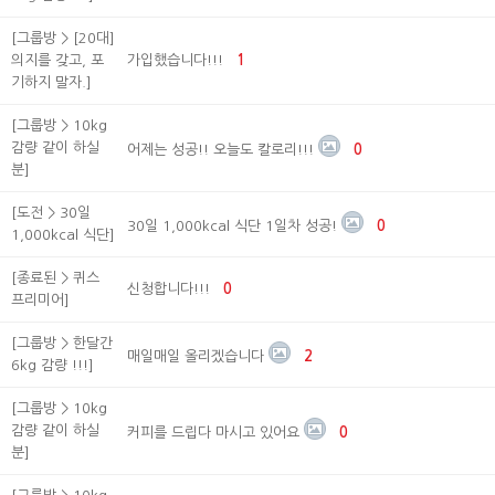
[그룹방 > [20대]
의지를 갖고, 포
가입했습니다!!!
1
기하지 말자.]
[그룹방 > 10kg
감량 같이 하실
어제는 성공!! 오늘도 칼로리!!!
0
분]
[도전 > 30일
30일 1,000kcal 식단 1일차 성공!
0
1,000kcal 식단]
[종료된 > 퀴스
신청합니다!!!
0
프리미어]
[그룹방 > 한달간
매일매일 올리겠습니다
2
6kg 감량 !!!]
[그룹방 > 10kg
감량 같이 하실
커피를 드립다 마시고 있어요
0
분]