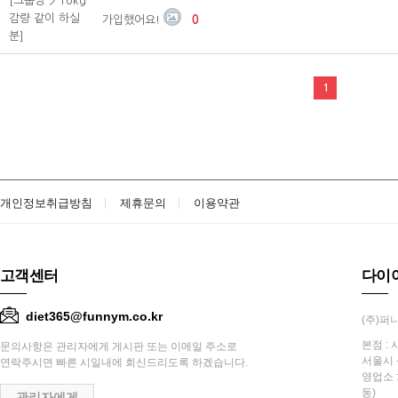
[그룹방 > 10kg
감량 같이 하실
가입했어요!
0
분]
1
개인정보취급방침
제휴문의
이용약관
고객센터
다이
diet365@funnym.co.kr
(주)퍼니
본점 : 
문의사항은 관리자에게 게시판 또는 이메일 주소로
서울시 
연락주시면 빠른 시일내에 회신드리도록 하겠습니다.
영업소 
동)
관리자에게