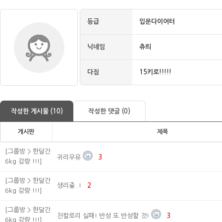
등급
입문다이어터
닉네임
츄릐
다짐
15키로!!!!!
작성한 게시물 (10)
작성한 댓글 (0)
게시판
제목
[그룹방 > 한달간
귀리우유
3
6kg 감량 !!!]
[그룹방 > 한달간
생리중..!
2
6kg 감량 !!!]
[그룹방 > 한달간
천칼로리 실패! 반성 또 반성할 것!
3
6kg 감량 !!!]