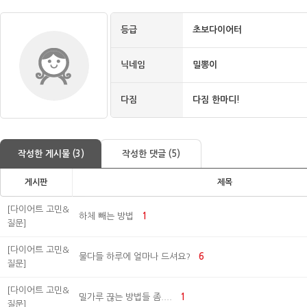
등급
초보다이어터
닉네임
밀뽕이
다짐
다짐 한마디!
작성한 게시물 (3)
작성한 댓글 (5)
게시판
제목
[다이어트 고민&
하체 빼는 방법
1
질문]
[다이어트 고민&
물다들 하루에 얼마나 드셔요?
6
질문]
[다이어트 고민&
밀가루 끊는 방법들 좀....
1
질문]