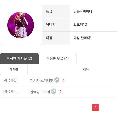
등급
입문다이어터
닉네임
밀크티12
다짐
다짐 한마디!
작성한 게시물 (2)
작성한 댓글 (4)
게시판
제목
[자극사진]
제시카 스키니핏
0
[자극사진]
블랙핑크 로제
2
1