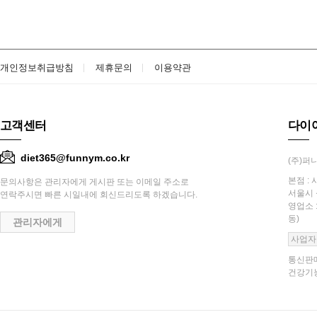
개인정보취급방침
제휴문의
이용약관
고객센터
다이
diet365@funnym.co.kr
(주)퍼니
본점 : 
문의사항은 관리자에게 게시판 또는 이메일 주소로
서울시 
연락주시면 빠른 시일내에 회신드리도록 하겠습니다.
영업소 
동)
관리자에게
사업자
통신판매
건강기능