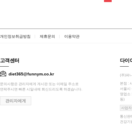
개인정보취급방침
제휴문의
이용약관
고객센터
다이
diet365@funnym.co.kr
(주)퍼니
본점 : 
문의사항은 관리자에게 게시판 또는 이메일 주소로
서울시 
연락주시면 빠른 시일내에 회신드리도록 하겠습니다.
영업소 
동)
관리자에게
사업자
통신판매
건강기능