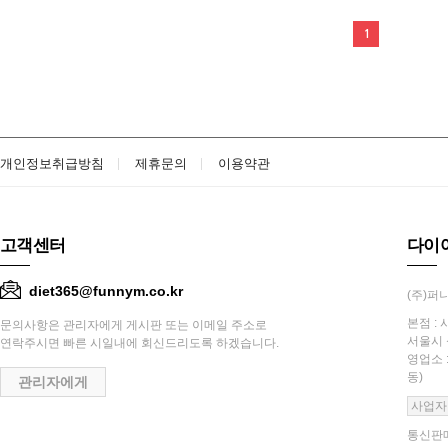
1
개인정보취급방침
제휴문의
이용약관
고객센터
다이
diet365@funnym.co.kr
(주)퍼니
본점 : 
문의사항은 관리자에게 게시판 또는 이메일 주소로
서울시 
연락주시면 빠른 시일내에 회신드리도록 하겠습니다.
영업소 
동)
관리자에게
사업자
통신판매