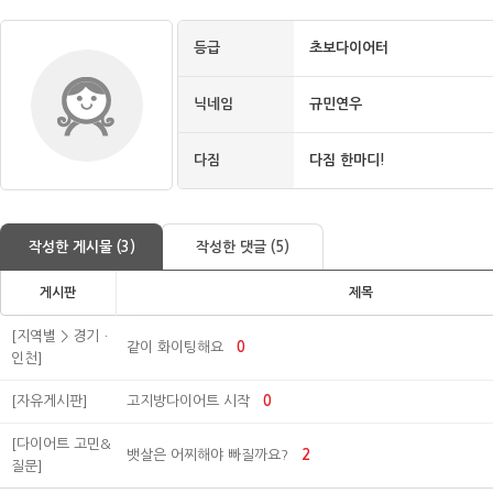
등급
초보다이어터
닉네임
규민연우
다짐
다짐 한마디!
작성한 게시물 (3)
작성한 댓글 (5)
게시판
제목
[지역별 > 경기ㆍ
같이 화이팅해요
0
인천]
[자유게시판]
고지방다이어트 시작
0
[다이어트 고민&
뱃살은 어찌해야 빠질까요?
2
질문]