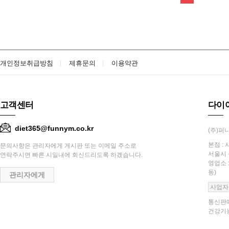
개인정보취급방침
제휴문의
이용약관
고객센터
다이
diet365@funnym.co.kr
(주)퍼니
본점 : 
문의사항은 관리자에게 게시판 또는 이메일 주소로
서울시 
연락주시면 빠른 시일내에 회신드리도록 하겠습니다.
영업소 
동)
관리자에게
사업자
통신판매
건강기능