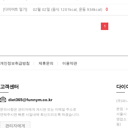
[다이어트 일기]
02월 02일 (음식 1201kcal, 운동 934kcal)
0
1
개인정보취급방침
제휴문의
이용약관
고객센터
다이
diet365@funnym.co.kr
(주)퍼니
본점 : 
문의사항은 관리자에게 게시판 또는 이메일 주소로
서울시 
연락주시면 빠른 시일내에 회신드리도록 하겠습니다.
영업소 
동)
관리자에게