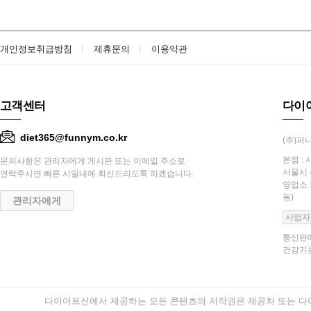
개인정보취급방침
제휴문의
이용약관
고객센터
다이
diet365@funnym.co.kr
(주)퍼니
본점 : 
문의사항은 관리자에게 게시판 또는 이메일 주소로
서울시 
연락주시면 빠른 시일내에 회신드리도록 하겠습니다.
영업소 
동)
관리자에게
사업자
통신판매
건강기능
다이어트신에서 제공하는 모든 콘텐츠의 저작권은 제공처 또는 다이