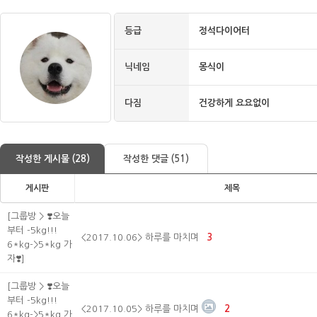
등급
정석다이어터
닉네임
몽식이
다짐
건강하게 요요없이
작성한 게시물 (28)
작성한 댓글 (51)
게시판
제목
[그룹방 > ❣️오늘
부터 -5kg!!!
<2017.10.06> 하루를 마치며
3
6*kg->5*kg 가
자❣️]
[그룹방 > ❣️오늘
부터 -5kg!!!
<2017.10.05> 하루를 마치며
2
6*kg->5*kg 가