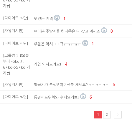
6*kg->5*kg 가
자❣️]
[다이어트 식단]
맛있는 저녁
1
[자유게시판]
여러분 주방저울 하나쯤은 다 갖고 계시죠
0
[다이어트 식단]
주말은 역시ㅋㅋ큐ㅠㅠㅠㅠㅠ
1
[그룹방 > ❣️오늘
부터 -5kg!!!
가입 인사드려요!
4
6*kg->5*kg 가
자❣️]
[자유게시판]
황금기가 추석연휴이신분 계세요?ㅋㅋㅋㅋㅋㅋ
5
[다이어트 식단]
통밀샌드위치와 수제요거트!
6
1
2