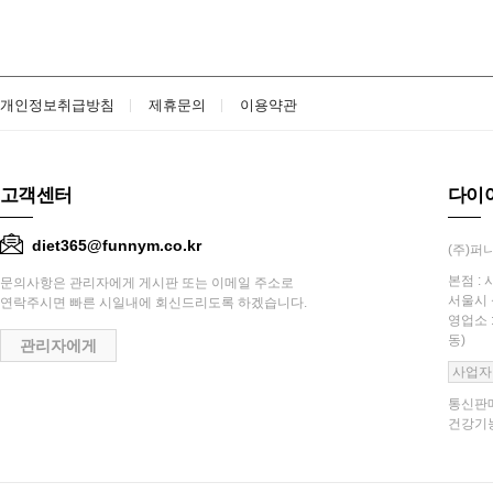
개인정보취급방침
제휴문의
이용약관
고객센터
다이
diet365@funnym.co.kr
(주)퍼니
본점 : 
문의사항은 관리자에게 게시판 또는 이메일 주소로
서울시 
연락주시면 빠른 시일내에 회신드리도록 하겠습니다.
영업소 
동)
관리자에게
사업자
통신판매
건강기능