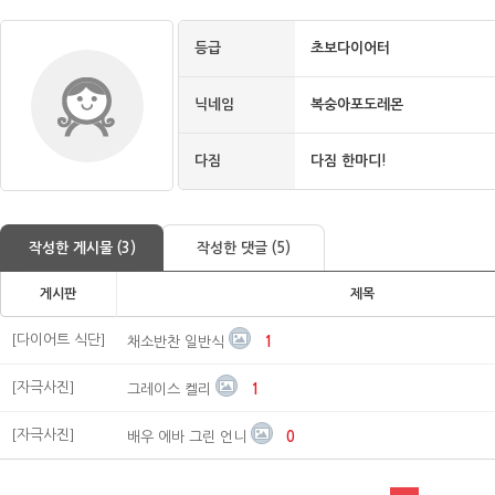
등급
초보다이어터
닉네임
복숭아포도레몬
다짐
다짐 한마디!
작성한 게시물 (3)
작성한 댓글 (5)
게시판
제목
[다이어트 식단]
채소반찬 일반식
1
[자극사진]
그레이스 켈리
1
[자극사진]
배우 에바 그린 언니
0