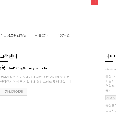
1
개인정보취급방침
제휴문의
이용약관
고객센터
다이
diet365@funnym.co.kr
(주)퍼니
본점 : 
문의사항은 관리자에게 게시판 또는 이메일 주소로
서울시 
연락주시면 빠른 시일내에 회신드리도록 하겠습니다.
영업소 
동)
관리자에게
사업자
통신판매
건강기능