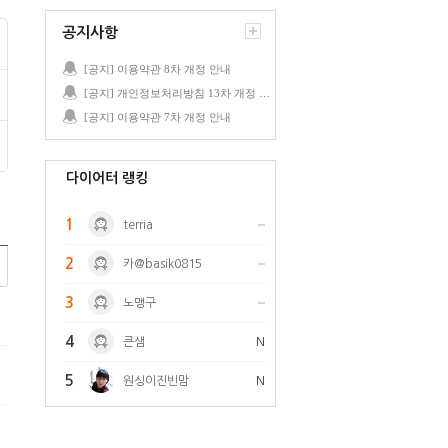
공지사항
[공지] 이용약관 8차 개정 안내
[공지] 개인정보처리방침 13차 개정 안내
[공지] 이용약관 7차 개정 안내
다이어터 랭킹
1
terria
2
카@basik0815
3
노맹구
4
큰샘
N
5
원싱이진빈맘
N