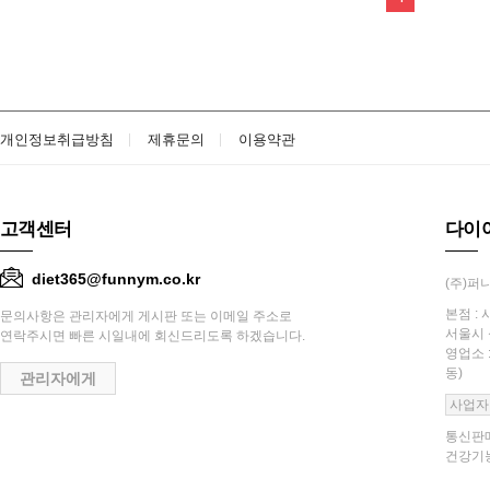
개인정보취급방침
제휴문의
이용약관
고객센터
다이
diet365@funnym.co.kr
(주)퍼니
본점 : 
문의사항은 관리자에게 게시판 또는 이메일 주소로
서울시 
연락주시면 빠른 시일내에 회신드리도록 하겠습니다.
영업소 
동)
관리자에게
사업자
통신판매
건강기능