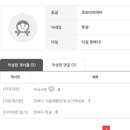
등급
초보다이어터
닉네임
투정-
다짐
다짐 한마디!
작성한 게시물 (3)
작성한 댓글 (5)
게시판
제목
[자극사진]
자극사진
0
[자유게시판]
인바디 처음해봤는데 신기하네요
1
[다이어트 일기]
인바디 한날
0
1