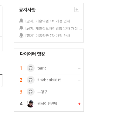
공지사항
[공지] 이용약관 8차 개정 안내
[공지] 개인정보처리방침 13차 개정 안내
[공지] 이용약관 7차 개정 안내
다이어터 랭킹
1
terria
2
카@basik0815
3
노맹구
4
원싱이진빈맘