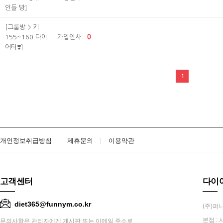
인들 방]
[그룹방 > 키
155~160 다이
가입인사
0
어터❣️]
1
개인정보취급방침
제휴문의
이용약관
고객센터
다이
diet365@funnym.co.kr
(주)퍼니
본점 : 
문의사항은 관리자에게 게시판 또는 이메일 주소로