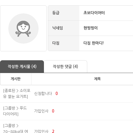
등급
초보다이어터
닉네임
현찡찡이
다짐
다짐 한마디!
작성한 게시물 (4)
작성한 댓글 (4)
게시판
제목
[종료된 > 소이포
신청합니다
0
유 쌀눈 요거트]
[그룹방 > 푸드
가입인사
0
다이어리]
[그룹방 >
70~80kg대 여
가입인사
2