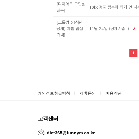
[다이어트 고민&
10kg정도 뺐는데 티가 안 나는
질문]
[그룹방 > (식단
공개) 아침 점심
11월 24일 (정체기중..)
2
저녁]
1
개인정보취급방침
제휴문의
이용약관
고객센터
diet365@funnym.co.kr