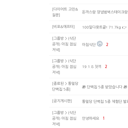
[다이어트 고민&
돈까스랑 양념범벅스테이크랑
질문]
[비포&애프터]
100일다욧트끝! 71.7kg 👉 5
[그룹방 > (식단
공개) 아침 점심
아침식단
2
저녁]
[그룹방 > (식단
공개) 아침 점심
19.1.8 첫끼
2
저녁]
[종료된 > 통밀당
🎁 단백칩 5종 받았습니다 🎁
단백칩 5종]
[공지게시판]
통밀당 단백칩 5종 체험단 발
[그룹방 > (식단
공개) 아침 점심
안녕하세요
1
저녁]