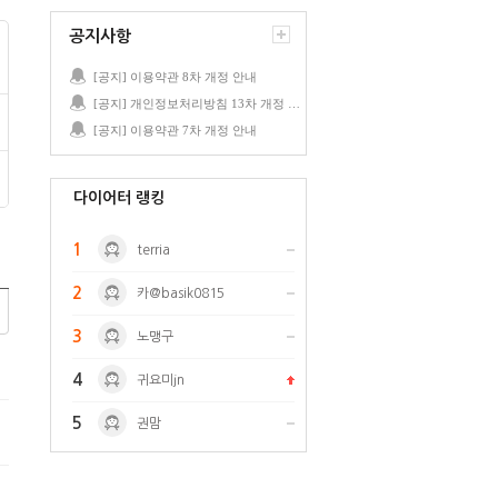
공지사항
[공지] 이용약관 8차 개정 안내
[공지] 개인정보처리방침 13차 개정 안내
[공지] 이용약관 7차 개정 안내
다이어터 랭킹
1
terria
2
카@basik0815
3
노맹구
4
귀요미jn
5
권맘