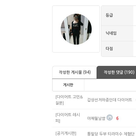
등급
닉네임
다짐
작성한 게시물 (94)
작성한 댓글 (190)
게시판
[다이어트 고민&
갑상선저하증인데 다이어트
질문]
[다이어트 레시
야채월남쌈
6
피]
[공지게시판]
통밀당 두부 티라미수 체험단