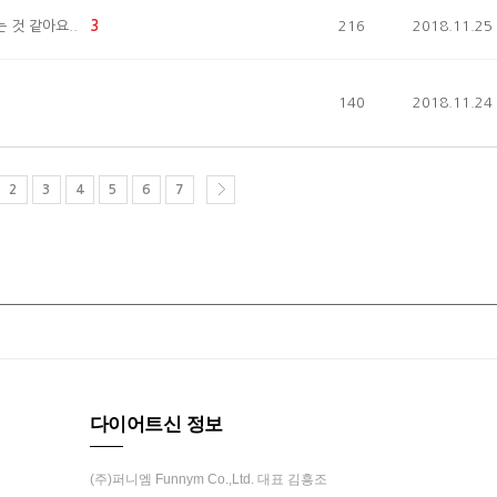
 것 같아요..
3
216
2018.11.25
140
2018.11.24
2
3
4
5
6
7
다이어트신 정보
(주)퍼니엠 Funnym Co.,Ltd. 대표 김흥조