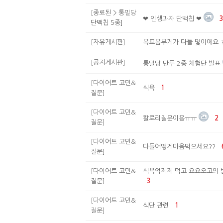
[종료된 > 통밀당
❤ 인생과자 단백칩 ❤
단백칩 5종]
[자유게시판]
목표몸무게가 다들 몇이에요 
[공지게시판]
통밀당 만두 2종 체험단 발표
[다이어트 고민&
식욕
1
질문]
[다이어트 고민&
칼로리질문이용ㅠㅠ
2
질문]
[다이어트 고민&
다들어떻게마음먹으세요??
질문]
[다이어트 고민&
식욕억제제 먹고 요요오고의 
질문]
3
[다이어트 고민&
식단 관련
1
질문]