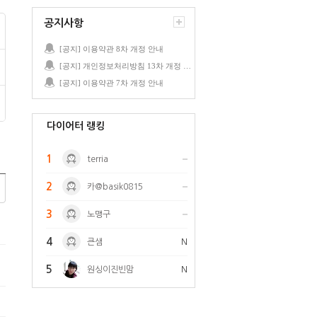
공지사항
[공지] 이용약관 8차 개정 안내
[공지] 개인정보처리방침 13차 개정 안내
[공지] 이용약관 7차 개정 안내
다이어터 랭킹
1
terria
2
카@basik0815
3
노맹구
4
큰샘
N
5
원싱이진빈맘
N