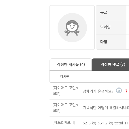
등급
닉네임
다짐
작성한 게시물 (4)
작성한 댓글 (7)
게시판
[다이어트 고민&
정체기가 온걸까요ㅠ
7
질문]
[다이어트 고민&
저녁식단 어떻게 해결하시나요
질문]
[비포&애프터]
62.6 kg->51.2 kg total