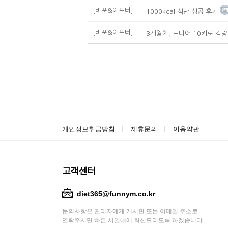
[비포&애프터]
1000kcal 식단 성공 후기
[비포&애프터]
3개월차, 드디어 10키로 감량 (˃̣̣̣̣︿
개인정보취급방침
제휴문의
이용약관
고객센터
diet365@funnym.co.kr
문의사항은 관리자에게 게시판 또는 이메일 주소로
연락주시면 빠른 시일내에 회신드리도록 하겠습니다.