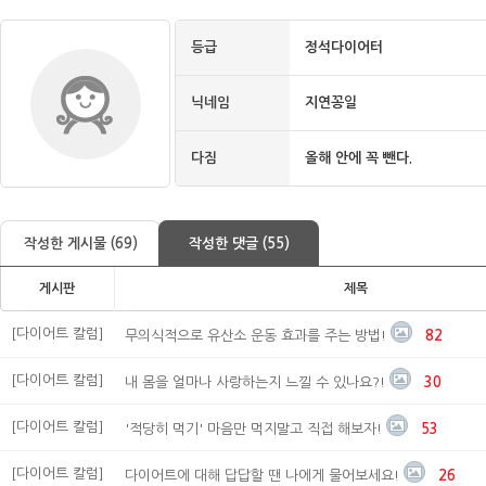
등급
정석다이어터
닉네임
지연꽁일
다짐
올해 안에 꼭 뺀다.
작성한 게시물 (69)
작성한 댓글 (55)
게시판
제목
[다이어트 칼럼]
무의식적으로 유산소 운동 효과를 주는 방법!
82
[다이어트 칼럼]
내 몸을 얼마나 사랑하는지 느낄 수 있나요?!
30
[다이어트 칼럼]
'적당히 먹기' 마음만 먹지말고 직접 해보자!
53
[다이어트 칼럼]
다이어트에 대해 답답할 땐 나에게 물어보세요!
26