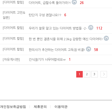
[다이어트 칼럼]
다이어트, 급할수록 돌아가라?!
26
[다이어트 고민&
탄단지 구성 괜찮나요??
6
질문]
[다이어트 칼럼]
우리가 잘못 알고 있는 다이어트 방법들 -2-
112
[다이어트 칼럼]
한 번 뿐인 결혼식을 위해 23kg 감량한 예신 다이어터!
[다이어트 칼럼]
한의사가 추천하는 다이어트 고득점 비결!
58
[자유게시판]
간식끊기가 너무어렵네요ㅠ
1
1
2
3
개인정보취급방침
제휴문의
이용약관