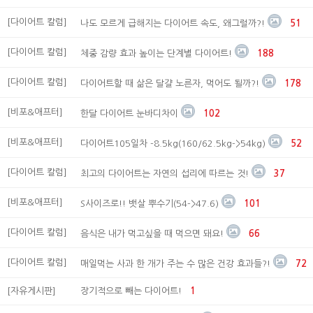
[다이어트 칼럼]
나도 모르게 급해지는 다이어트 속도, 왜그럴까?!
51
[다이어트 칼럼]
체중 감량 효과 높이는 단계별 다이어트!
188
[다이어트 칼럼]
다이어트할 때 삶은 달걀 노른자, 먹어도 될까?!
178
[비포&애프터]
한달 다이어트 눈바디차이
102
[비포&애프터]
다이어트105일차 -8.5kg(160/62.5kg->54kg)
52
[다이어트 칼럼]
최고의 다이어트는 자연의 섭리에 따르는 것!
37
[비포&애프터]
S사이즈로!! 뱃살 뿌수기(54->47.6)
101
[다이어트 칼럼]
음식은 내가 먹고싶을 때 먹으면 돼요!
66
[다이어트 칼럼]
매일먹는 사과 한 개가 주는 수 많은 건강 효과들?!
72
[자유게시판]
장기적으로 빼는 다이어트!
1