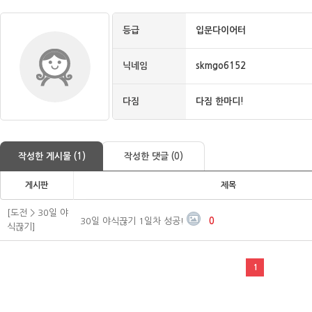
등급
입문다이어터
닉네임
skmgo6152
다짐
다짐 한마디!
작성한 게시물 (1)
작성한 댓글 (0)
게시판
제목
[도전 > 30일 야
30일 야식끊기 1일차 성공!
0
식끊기]
1