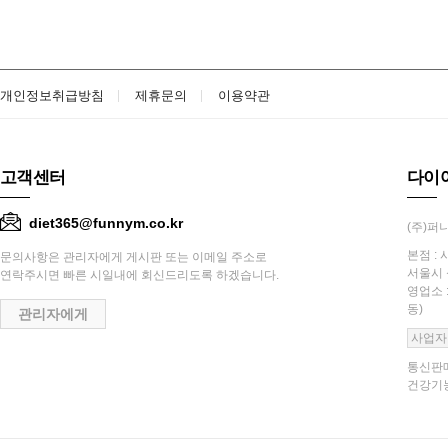
개인정보취급방침
제휴문의
이용약관
고객센터
다이
diet365@funnym.co.kr
(주)퍼니
본점 : 
문의사항은 관리자에게 게시판 또는 이메일 주소로
서울시 
연락주시면 빠른 시일내에 회신드리도록 하겠습니다.
영업소 
동)
관리자에게
사업자
통신판매
건강기능