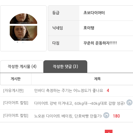
등급
초보다이어터
닉네임
호이탱
다짐
꾸준히 운동하자!!!!!
작성한 게시물 (4)
작성한 댓글 (3)
게시판
제목
[자유게시판]
인바디 측정하는 주기는 어느정도가 좋나요
4
[다이어트 칼럼]
다이어트 강박 이겨내고, 60kg대→40kg대로 감량 성공!
[다이어트 칼럼]
노오븐 다이어트 베이킹, 단호박빵 만들기!
180