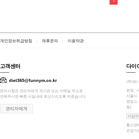
1
개인정보취급방침
제휴문의
이용약관
고객센터
다이
diet365@funnym.co.kr
(주)퍼니
본점 : 
문의사항은 관리자에게 게시판 또는 이메일 주소로
서울시 
연락주시면 빠른 시일내에 회신드리도록 하겠습니다.
영업소 
동)
관리자에게
사업자
통신판매
건강기능