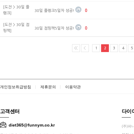
[도전 > 30일 플
30일 플랭크5일차 성공!
0
랭크]
[도전 > 30일 점
30일 점핑잭5일차 성공!
0
핑잭]
1
2
3
4
5
개인정보취급방침
제휴문의
이용약관
고객센터
다이
diet365@funnym.co.kr
(주)퍼니