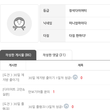
등급
정석다이어터
닉네임
미니엄마이다
다짐
다짐 한마디!
작성한 게시물 (86)
작성한 댓글 (31)
게시판
제목
[도전 > 30일 체
30일 체지방 줄이기 1일차 성공!
0
지방 줄이기]
[다이어트 고민&
만보기어플 문의
1
질문]
[도전 > 30일 플
30일 플랭크13일차 성공!
0
랭크]