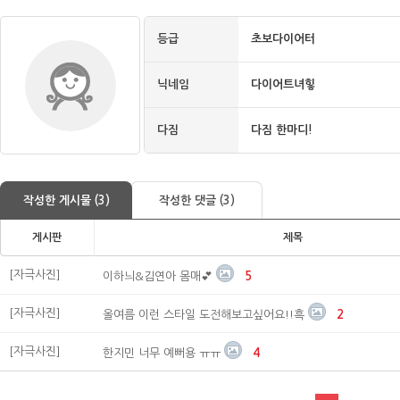
등급
초보다이어터
닉네임
다이어트녀힣
다짐
다짐 한마디!
작성한 게시물 (3)
작성한 댓글 (3)
게시판
제목
[자극사진]
이하늬&김연아 몸매💕
5
[자극사진]
올여름 이런 스타일 도전해보고싶어요!!흑
2
[자극사진]
한지민 너무 예뻐용 ㅠㅠ
4