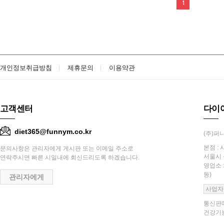
1
개인정보취급방침
제휴문의
이용약관
고객센터
다이
diet365@funnym.co.kr
(주)퍼니
본점 : 
문의사항은 관리자에게 게시판 또는 이메일 주소로
서울시 
연락주시면 빠른 시일내에 회신드리도록 하겠습니다.
영업소 
동)
관리자에게
사업자
통신판매
건강기능