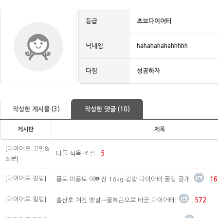
등급
초보다이어터
닉네임
hahahahahahhhhh
다짐
성공하자
작성한 게시물 (3)
작성한 댓글 (10)
게시판
제목
[다이어트 고민&
다들 식욕 조절
5
질문]
[다이어트 칼럼]
몸도 마음도 예뻐진 16kg 감량 다이어터 꿀팁 공개!
16
[다이어트 칼럼]
출산후 처진 뱃살→꿀복근으로 바꾼 다이어터!
572