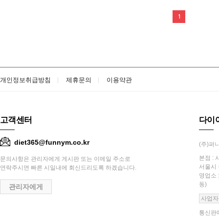
1
개인정보취급방침
제휴문의
이용약관
고객센터
다이
diet365@funnym.co.kr
(주)퍼니
본점 : 
문의사항은 관리자에게 게시판 또는 이메일 주소로
서울시 
연락주시면 빠른 시일내에 회신드리도록 하겠습니다.
영업소 
동)
관리자에게
사업자
통신판매