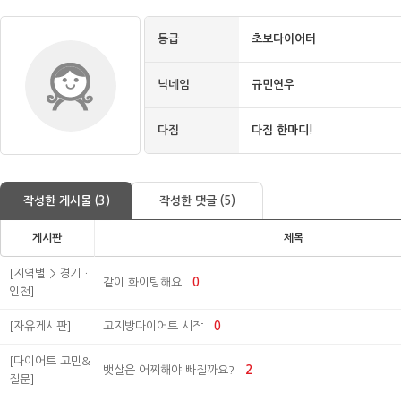
등급
초보다이어터
닉네임
규민연우
다짐
다짐 한마디!
작성한 게시물 (3)
작성한 댓글 (5)
게시판
제목
[지역별 > 경기ㆍ
같이 화이팅해요
0
인천]
[자유게시판]
고지방다이어트 시작
0
[다이어트 고민&
뱃살은 어찌해야 빠질까요?
2
질문]