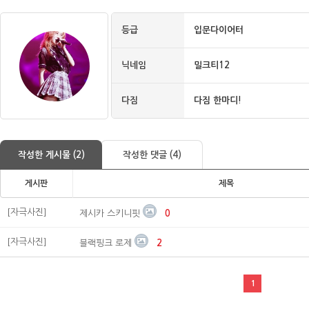
등급
입문다이어터
닉네임
밀크티12
다짐
다짐 한마디!
작성한 게시물 (2)
작성한 댓글 (4)
게시판
제목
[자극사진]
제시카 스키니핏
0
[자극사진]
블랙핑크 로제
2
1