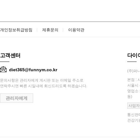
개인정보취급방침
제휴문의
이용약관
고객센터
다이
diet365@funnym.co.kr
(주)퍼니
본점 : 
문의사항은 관리자에게 게시판 또는 이메일 주소로
서울시 
연락주시면 빠른 시일내에 회신드리도록 하겠습니다.
영업소 
동)
관리자에게
사업자
통신판매
건강기능