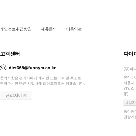
개인정보취급방침
제휴문의
이용약관
고객센터
다이
diet365@funnym.co.kr
(주)퍼니
본점 : 
문의사항은 관리자에게 게시판 또는 이메일 주소로
서울시 
연락주시면 빠른 시일내에 회신드리도록 하겠습니다.
영업소 
동)
관리자에게
사업자
통신판매
건강기능