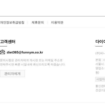
개인정보취급방침
제휴문의
이용약관
고객센터
다이
diet365@funnym.co.kr
(주)퍼니
본점 : 
문의사항은 관리자에게 게시판 또는 이메일 주소로
서울시 
연락주시면 빠른 시일내에 회신드리도록 하겠습니다.
영업소 
동)
관리자에게
사업자
통신판매
건강기능