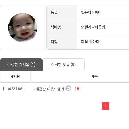
등급
입문다이어터
닉네임
오렌지나라몸짱
다짐
다짐 한마디!
작성한 게시물 (1)
작성한 댓글 (0)
게시판
제목
[비포&애프터]
2개월간 다욧트결과
18
1