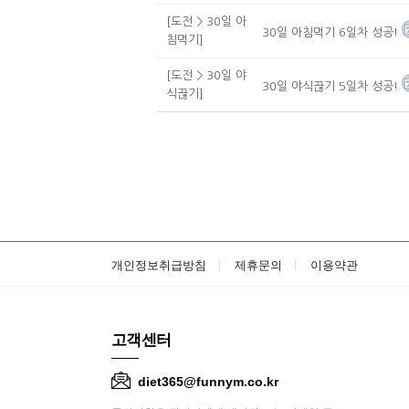
[도전 > 30일 아
30일 아침먹기 6일차 성공!
침먹기]
[도전 > 30일 야
30일 야식끊기 5일차 성공!
식끊기]
개인정보취급방침
제휴문의
이용약관
고객센터
diet365@funnym.co.kr