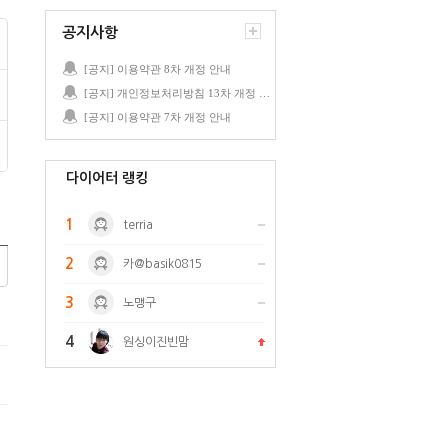
공지사항
[공지] 이용약관 8차 개정 안내
[공지] 개인정보처리방침 13차 개정 안내
[공지] 이용약관 7차 개정 안내
다이어터 랭킹
1
terria
2
카@basik0815
3
노맹구
4
원싱이진빈맘