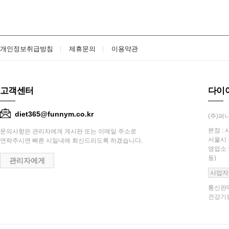
개인정보취급방침
제휴문의
이용약관
고객센터
다이
diet365@funnym.co.kr
(주)퍼니
본점 : 
문의사항은 관리자에게 게시판 또는 이메일 주소로
서울시 
연락주시면 빠른 시일내에 회신드리도록 하겠습니다.
영업소 
동)
관리자에게
사업자
통신판매
건강기능