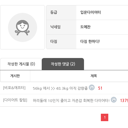
등급
입문다이어터
닉네임
도예찬
다짐
다짐 한마디!
작성한 게시물 (0)
작성한 댓글 (2)
게시판
제목
[비포&애프터]
56kg 에서 >> 48.3kg 아직 감량중
51
[다이어트 칼럼]
허리둘레 10인치 줄이고 자존감 회복한 다이어터!
137
1