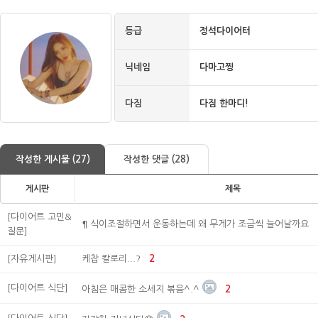
등급
정석다이어터
닉네임
다마고찡
다짐
다짐 한마디!
작성한 게시물 (27)
작성한 댓글 (28)
게시판
제목
[다이어트 고민&
¶ 식이조절하면서 운동하는데 왜 무게가 조금씩 늘어날까요
질문]
[자유게시판]
케찹 칼로리...?
2
[다이어트 식단]
아침은 매콤한 소세지 볶음^.^
2