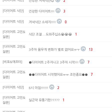
[다이어트 식단]
건강한 저녁식단😊
2
[다이어트 식단]
건강한 다이어트!!!
3
[다이어트 식단]
저녁식단 소세지!!!!
0
[다이어트 고민&
식단 조절....도와주십쇼😭😭😭
1
질문]
[다이어트 고민&
3주차 몸무게 변화가 별로 없어요ㅠㅜ
13
질문]
[비포&애프터]
●다이어트 2주지나고 3주차 시작!!!
7
[다이어트 고민&
●●다이어트 시작했어요ㅠㅠ 조언좀요●●
7
질문]
[다이어트 식단]
6시 아침!!!!!!
2
[다이어트 고민&
실곤약 유통기한?????
1
질문]