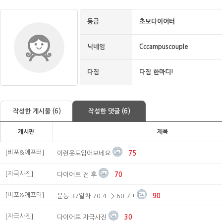
등급
초보다이어터
닉네임
Cccampuscouple
다짐
다짐 한마디!
작성한 게시물 (6)
작성한 댓글 (6)
게시판
제목
[비포&애프터]
이런옷도입어보네요
75
[자극사진]
다이어트 전 후
70
[비포&애프터]
운동 37일차 70.4 -> 60.7 !
90
[자극사진]
다이어트 자극사진
30