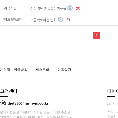
[자극사진]
이런 핏~ 가능할런지ㅠㅠ
23
[비포&애프터]
조금씩보이는 변화
23
1
개인정보취급방침
제휴문의
이용약관
고객센터
다이
diet365@funnym.co.kr
(주)퍼니
본점 : 
문의사항은 관리자에게 게시판 또는 이메일 주소로
서울시 
연락주시면 빠른 시일내에 회신드리도록 하겠습니다.